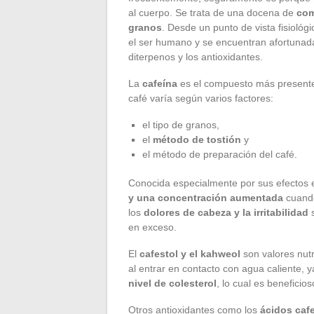
al cuerpo. Se trata de una docena de
com
granos
. Desde un punto de vista fisiológ
el ser humano y se encuentran afortunada
diterpenos y los antioxidantes.
La
cafeína
es el compuesto más presente
café varía según varios factores:
el tipo de granos,
el
método de tostión
y
el método de preparación del café.
Conocida especialmente por sus efectos e
y una concentración aumentada
cuando
los
dolores de cabeza y la irritabilidad
s
en exceso.
El
cafestol y el kahweol
son valores nutr
al entrar en contacto con agua caliente, 
nivel de colesterol
, lo cual es benefici
Otros antioxidantes como los
ácidos caf