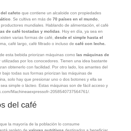
 del cafeto
que contiene un alcaloide con propiedades
mático
. Se cultiva en más de
70 países en el mundo
,
 productores mundiales. Hablando de alimentación, el café
las de café tostadas y molidas
. Hoy en día, ya sea en
xisten varias formas de café,
desde el simple hasta el
ema, café largo, café filtrado o incluso de
café con leche.
 de esta bebida priorizan máquinas como
las máquinas de
utilizadas por los conocedores. Tienen una idea bastante
an obtenerlo con facilidad. Por otro lado, los amantes del
r bajo todas sus formas priorizan las máquinas de
na, solo hay que presionar uno o dos botones y ella se
a sea simple o lácteo. Estas máquinas son de fácil acceso y
ook.com/Machineaexpressofr-2058540737564761/.
os del café
e que la mayoría de la población lo consume
está repleto de
valores nutritivos
destinados a beneficiar