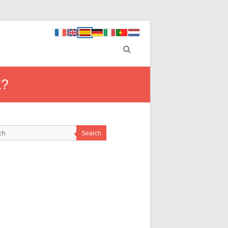
a?
Search