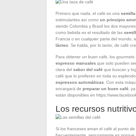
Primero que nada, el café es una
semilla
estimulantes así como
un principio aro
siendo Colombia y Brasil los dos mayores
como bebida es el resultado de las
semil
Francia o en cualquier parte del mundo, e
lácteo
. Se habla, por lo tanto, de café cr
Para obtener un buen café, los gourmets
espresso manuales
que solo pueden ser 
clara del
sabor del café
que buscan y logr
café que lo prefieren en toda su esplendo
espressos automáticas
. Con esta máqui
encargará de
preparar un buen café
, y
están disponibles en https://www.faceb
Los recursos nutritiv
Si los franceses aman el café al punto d
frecuentemente, seguramente es porque 