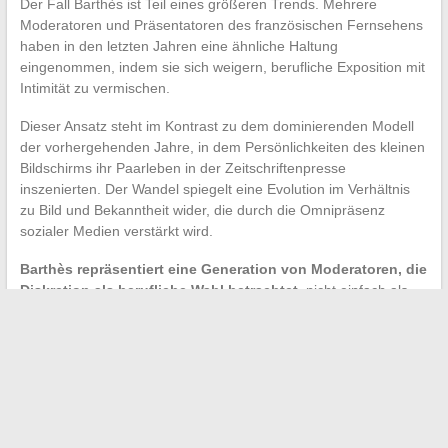
Der Fall Barthès ist Teil eines größeren Trends. Mehrere
Moderatoren und Präsentatoren des französischen Fernsehens
haben in den letzten Jahren eine ähnliche Haltung
eingenommen, indem sie sich weigern, berufliche Exposition mit
Intimität zu vermischen.
Dieser Ansatz steht im Kontrast zu dem dominierenden Modell
der vorhergehenden Jahre, in dem Persönlichkeiten des kleinen
Bildschirms ihr Paarleben in der Zeitschriftenpresse
inszenierten. Der Wandel spiegelt eine Evolution im Verhältnis
zu Bild und Bekanntheit wider, die durch die Omnipräsenz
sozialer Medien verstärkt wird.
Barthès repräsentiert eine Generation von Moderatoren, die
Diskretion als berufliche Wahl betrachtet
, nicht einfach als
Charaktereigenschaft. Seine Privatsphäre zu wahren, in einem
Beruf mit täglicher Exposition, erfordert eine ständige
Kommunikationsdisziplin.
Die Hochzeitsgerüchte um Yann Barthès im Jahr 2026 bleiben
zu diesem Zeitpunkt genau das: Gerüchte. Die einzige
Gewissheit betrifft die Fähigkeit des Moderators, über sein