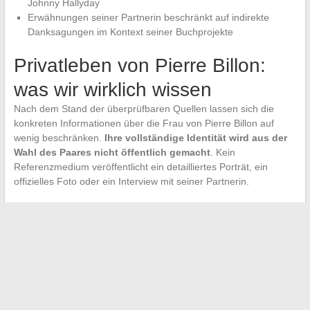
Johnny Hallyday
Erwähnungen seiner Partnerin beschränkt auf indirekte
Danksagungen im Kontext seiner Buchprojekte
Privatleben von Pierre Billon:
was wir wirklich wissen
Nach dem Stand der überprüfbaren Quellen lassen sich die
konkreten Informationen über die Frau von Pierre Billon auf
wenig beschränken.
Ihre vollständige Identität wird aus der
Wahl des Paares nicht öffentlich gemacht
. Kein
Referenzmedium veröffentlicht ein detailliertes Porträt, ein
offizielles Foto oder ein Interview mit seiner Partnerin.
Was dokumentiert ist, ist die Existenz eines stabilen Eheleben,
bestätigt durch die eigenen Worte von Pierre Billon, wenn er die
Unterstützung erwähnt, die er während seiner Schreibprojekte
erhalten hat. Der Rest gehört zur Privatsphäre, die weder er
noch seine Partnerin öffnen möchten.
Diese Informationsabwesenheit ist nicht ungewöhnlich. Sie
spiegelt einfach
ein Paar wider, das nicht nach medialem