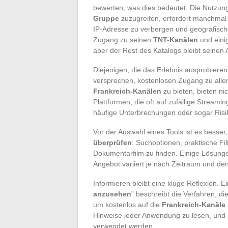
bewerten, was dies bedeutet. Die Nutzung 
Gruppe
zuzugreifen, erfordert manchmal
IP-Adresse zu verbergen und geografische
Zugang zu seinen
TNT-Kanälen
und ein
aber der Rest des Katalogs bleibt seinen
Diejenigen, die das Erlebnis ausprobieren
versprechen, kostenlosen Zugang zu all
Frankreich-Kanälen
zu bieten, bieten ni
Plattformen, die oft auf zufällige Stream
häufige Unterbrechungen oder sogar Risike
Vor der Auswahl eines Tools ist es besser
überprüfen
: Suchoptionen, praktische Fil
Dokumentarfilm zu finden. Einige Lösung
Angebot variiert je nach Zeitraum und d
Informieren bleibt eine kluge Reflexion. Ei
anzusehen
” beschreibt die Verfahren, d
um kostenlos auf die
Frankreich-Kanäle
Hinweise jeder Anwendung zu lesen, und st
verwendet werden.