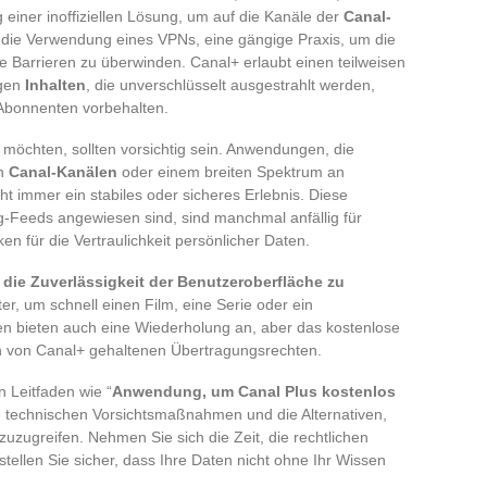
einer inoffiziellen Lösung, um auf die Kanäle der
Canal-
 die Verwendung eines VPNs, eine gängige Praxis, um die
 Barrieren zu überwinden. Canal+ erlaubt einen teilweisen
igen
Inhalten
, die unverschlüsselt ausgestrahlt werden,
 Abonnenten vorbehalten.
 möchten, sollten vorsichtig sein. Anwendungen, die
en
Canal-Kanälen
oder einem breiten Spektrum an
cht immer ein stabiles oder sicheres Erlebnis. Diese
ing-Feeds angewiesen sind, sind manchmal anfällig für
n für die Vertraulichkeit persönlicher Daten.
,
die Zuverlässigkeit der Benutzeroberfläche zu
ter, um schnell einen Film, eine Serie oder ein
en bieten auch eine Wiederholung an, aber das kostenlose
en von Canal+ gehaltenen Übertragungsrechten.
n Leitfaden wie “
Anwendung, um Canal Plus kostenlos
ie technischen Vorsichtsmaßnahmen und die Alternativen,
zuzugreifen. Nehmen Sie sich die Zeit, die rechtlichen
ellen Sie sicher, dass Ihre Daten nicht ohne Ihr Wissen