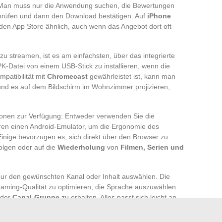
 Man muss nur die Anwendung suchen, die Bewertungen
prüfen und dann den Download bestätigen. Auf
iPhone
den App Store ähnlich, auch wenn das Angebot dort oft
zu streamen, ist es am einfachsten, über das integrierte
-Datei von einem USB-Stick zu installieren, wenn die
mpatibilität mit
Chromecast
gewährleistet ist, kann man
und es auf dem Bildschirm im Wohnzimmer projizieren,
nen zur Verfügung: Entweder verwenden Sie die
ren einen Android-Emulator, um die Ergonomie des
inige bevorzugen es, sich direkt über den Browser zu
olgen oder auf die
Wiederholung
von
Filmen, Serien und
nur den gewünschten Kanal oder Inhalt auswählen. Die
eaming-Qualität zu optimieren, die Sprache auszuwählen
 der
Canal-Gruppe
zu erhalten. Alles passt sich leicht an,
 Wohnzimmer.