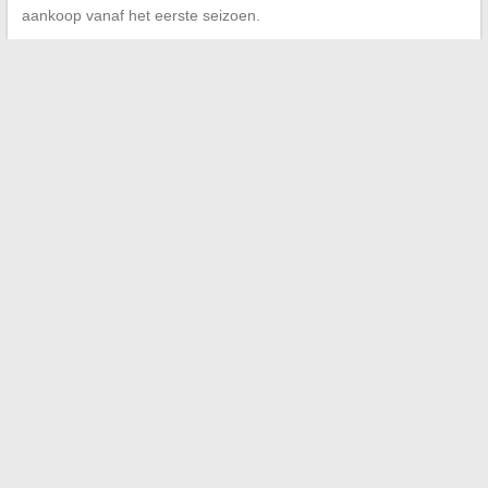
aankoop vanaf het eerste seizoen.
←
Yann Barthès binnenkort getrouwd? De geruchten over
zijn huwelijk in 2026 ontcijferd