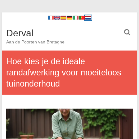
Derval
Aan de Poorten van Bretagne
Hoe kies je de ideale
randafwerking voor moeiteloos
tuinonderhoud