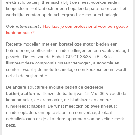
elektrisch, batterij, thermisch) blijft de meest voorkomende in
koopgidsen. Het laat echter een bepalende parameter voor het
werkelijke comfort op de achtergrond: de motortechnologie.
Ook interessant :
Hoe kies je een professional voor een goede
kantenmaaier?
Recente modellen met een
borstelloze motor
bieden een
betere energie-efficiëntie, minder trillingen en een vaak verlaagd
gewicht. De test van de Einhell GP-CT 36/35 Li BL-Solo
illustreert deze compromis tussen vermogen, autonomie en
comfort, waarbij de motortechnologie een keuzecriterium wordt,
net als de snijbreedte.
De andere structurele evolutie betreft de
gedeelde
batterijplatforms
. Eenzelfde batterij van 18 V of 36 V voedt de
kantenmaaier, de grasmaaier, de bladblazer en andere
tuingereedschappen. De winst meet zich op twee niveaus:
minder opladers om op te slaan, en een verlaagd totaal
gebruikskosten als je al andere apparaten van hetzelfde merk
bezit.