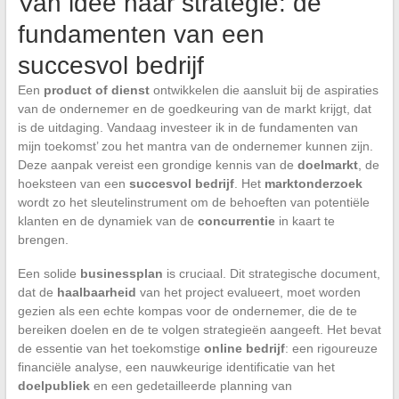
Van idee naar strategie: de
fundamenten van een
succesvol bedrijf
Een
product of dienst
ontwikkelen die aansluit bij de aspiraties
van de ondernemer en de goedkeuring van de markt krijgt, dat
is de uitdaging. Vandaag investeer ik in de fundamenten van
mijn toekomst’ zou het mantra van de ondernemer kunnen zijn.
Deze aanpak vereist een grondige kennis van de
doelmarkt
, de
hoeksteen van een
succesvol bedrijf
. Het
marktonderzoek
wordt zo het sleutelinstrument om de behoeften van potentiële
klanten en de dynamiek van de
concurrentie
in kaart te
brengen.
Een solide
businessplan
is cruciaal. Dit strategische document,
dat de
haalbaarheid
van het project evalueert, moet worden
gezien als een echte kompas voor de ondernemer, die de te
bereiken doelen en de te volgen strategieën aangeeft. Het bevat
de essentie van het toekomstige
online bedrijf
: een rigoureuze
financiële analyse, een nauwkeurige identificatie van het
doelpubliek
en een gedetailleerde planning van