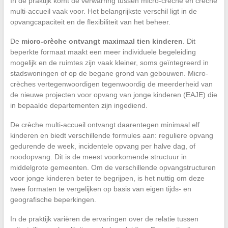
In de praktijk komt de verwarring tussen micro-crèche en crèche
multi-accueil vaak voor. Het belangrijkste verschil ligt in de
opvangcapaciteit en de flexibiliteit van het beheer.
De
micro-crèche ontvangt maximaal tien kinderen
. Dit
beperkte formaat maakt een meer individuele begeleiding
mogelijk en de ruimtes zijn vaak kleiner, soms geïntegreerd in
stadswoningen of op de begane grond van gebouwen. Micro-
crèches vertegenwoordigen tegenwoordig de meerderheid van
de nieuwe projecten voor opvang van jonge kinderen (EAJE) die
in bepaalde departementen zijn ingediend.
De crèche multi-accueil ontvangt daarentegen minimaal elf
kinderen en biedt verschillende formules aan: reguliere opvang
gedurende de week, incidentele opvang per halve dag, of
noodopvang. Dit is de meest voorkomende structuur in
middelgrote gemeenten. Om de verschillende opvangstructuren
voor jonge kinderen beter te begrijpen, is het nuttig om deze
twee formaten te vergelijken op basis van eigen tijds- en
geografische beperkingen.
In de praktijk variëren de ervaringen over de relatie tussen