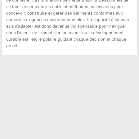
ce domaine. Ces formations permettent aux professionnels de
se familiariser avec les outils et méthodes nécessaires pour
concevoir, construire et gérer des bâtiments conformes aux
nouvelles exigences environnementales. La capacité à innover
et à s’adapter est donc devenue indispensable pour naviguer
dans l’avenir de l’immobilier, un avenir où le développement
durable est l’étoile polaire guidant chaque décision et chaque
projet.
←
Comment utiliser une photo pour retrouver une personne :
méthodes et astuces
Asie mystérieuse : Plongez dans ses traditions millénaires
→
Recherche