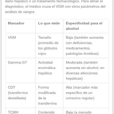
daño hepático o un tratamiento farmacológico. Para afinar el
diagnóstico, el médico cruza el VGM con otros parámetros del
análisis de sangre.
Marcador
Lo que mide
Especificidad para el
alcohol
VGM
Tamaño
Baja (también aumenta
promedio de
con deficiencias,
los glóbulos
medicamentos,
rojos
patologías tiroideas)
Gamma-GT
Actividad
Moderada (también
enzimática
aumenta sin alcohol, en
hepática
diversas afecciones
hepáticas)
CDT
Forma
Alta (marcador más
(transferrina
modificada
específico de un
desialilada)
de la
consumo regular)
transferrina
TCMH
Contenido
Baja (a menudo