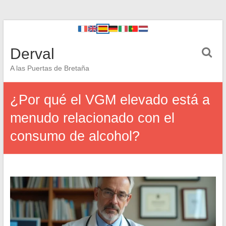
Derval
A las Puertas de Bretaña
¿Por qué el VGM elevado está a
menudo relacionado con el
consumo de alcohol?